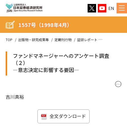
EN
1557号（1998年4月）
TOP
出版物・研究成果等
定期刊行物
証研レポート
1557号（199
ファンドマネージャーへのアンケート調査
（２）
―意志決定に影響する要因―
･･･
吉川真裕
全文ダウンロード