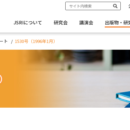
JSRIについて
研究会
講演会
出版物・
研
ート
1530号（1996年1月）
月）