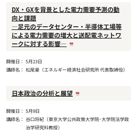
DX・GXを背景とした電力需要予測の動
向と課題
—足元のデータセンター・半導体工場等
による電力需要の増大と送配電ネットワ
ークに対する影響—
開催日
5月23日
講師名
松尾豪（エネルギー経済社会研究所 代表取締役）
日本政治の分析と展望
開催日
5月9日
講師名
谷口将紀（東京大学公共政策大学院･大学院法学政
治学研究科教授）