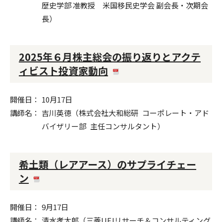
歴史学部 准教授 米国移民史学会 副会長・次期会
長）
2025年６月株主総会の振り返りとアクテ
ィビスト投資家動向
開催日
10月17日
講師名
吉川英徳（株式会社大和総研 コーポレート・アド
バイザリー部 主任コンサルタント）
希土類（レアアース）のサプライチェー
ン
開催日
9月17日
講師名
清水孝太郎（三菱UFJリサーチ＆コンサルティング