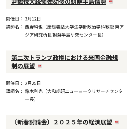
尹錫悦大統領弾劾後の朝鮮半島情勢
開催日
3月12日
講師名
西野純也（慶應義塾大学法学部政治学科教授 東ア
ジア研究所長 朝鮮半島研究センター長）
第二次トランプ政権における米国金融規
制の展望
開催日
2月25日
講師名
鈴木利光（大和総研ニューヨークリサーチセンタ
ー長）
〔新春討論会〕２０２５年の経済展望