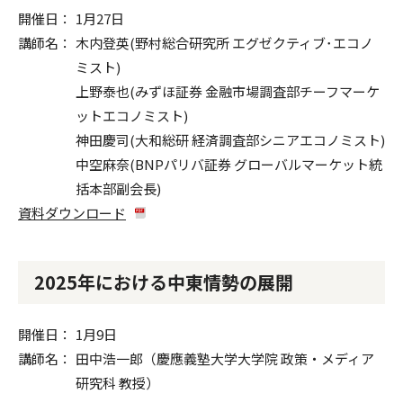
開催日
1月27日
講師名
木内登英(野村総合研究所 エグゼクティブ･エコノ
ミスト)
上野泰也(みずほ証券 金融市場調査部チーフマーケ
ットエコノミスト)
神田慶司(大和総研 経済調査部シニアエコノミスト)
中空麻奈(BNPパリバ証券 グローバルマーケット統
括本部副会長)
資料ダウンロード
2025年における中東情勢の展開
開催日
1月9日
講師名
田中浩一郎（慶應義塾大学大学院 政策・メディア
研究科 教授）