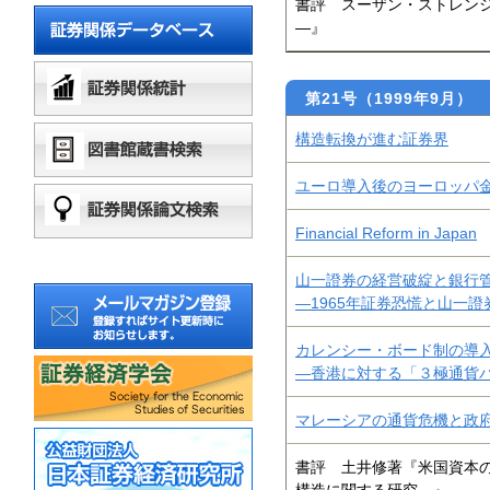
書評 スーザン・ストレン
―』
第21号（1999年9月）
構造転換が進む証券界
ユーロ導入後のヨーロッパ
Financial Reform in Japan
山一證券の経営破綻と銀行
―1965年証券恐慌と山一證
カレンシー・ボード制の導
―香港に対する「３極通貨バ
マレーシアの通貨危機と政
書評 土井修著『米国資本の