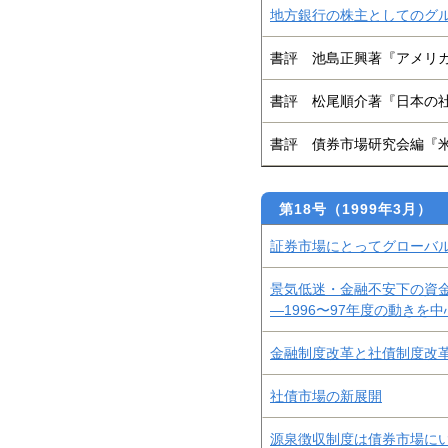
地方銀行の株主としてのグ
書評 池島正興著『アメリ
書評 松尾順介著『日本の
書評 債券市場研究会編『
第18号（1999年3月
証券市場にとってグローバ
景気低迷・金融不安下の資
―1996〜97年度の動きを
金融制度改革と社債制度改
社債市場の新展開
源泉徴収制度は債券市場に