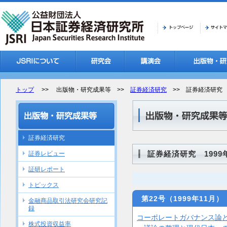
トップ
>> 出版物・研究成果等 >>
証券経済研究
>> 証券経済研究 
証券経済研究
証券経済研究 1999
証券レビュー
証研レポート
トピックス
第22号（1999年11
金融商品取引法研究会研究記
録
コーポレートガバナンス論
株式投資収益率