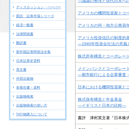
―議論の整理と現代日本へ
ディスカッション・ペーパー
アメリカの機関投資家とコ
図説 証券市場シリーズ
経済一般書
アメリカの州・地方公務員
法律関係書
アメリカ投資信託の制度的
翻訳書
―1940年投資会社法の意義
新外国証券関係法令集
株式所有構造とコーポレー
日本証券史資料
メインバンクとコーポレー
英文書
―都市銀行による企業審査
外部出版物
日本における機関投資家と
各報告書・資料
出版物検索
株式保有構造と年金基金
―イギリスと日本の比較―
出版物検索の使い方
刊行物購入について
書評 津村英文著『日本株