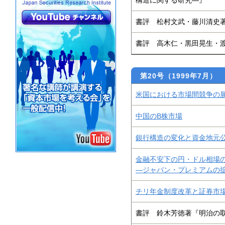
構造に関する研究―』
書評 松村文武・藤川清史著
書評 高木仁・黒田晃生・
第20号（1999年7月）
米国における市場間競争の
中国のB株市場
銀行構造の変化と資金地元
金融不安下の円・ドル相場
―ジャパン・プレミアムの
チリ年金制度改革と証券市
書評 鈴木芳徳著『明治の