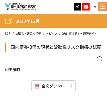
EN
2020年12月
TOP
出版物・研究成果等
トピックス（内外市場動向の調査分析）
20
国内債券投信の現状と流動性リスク指標の試算
･･･
明田雅昭
全文ダウンロード