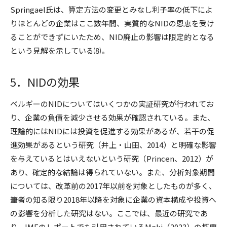
Springael氏は、算定方法の変更とみなし利子率の低下によ
りほとんどの企業はここ数年間、実質的なNIDの恩恵を受け
ることができずにいたため、NID廃止の影響は限定的となる
という見解を示している⑻。
5．NIDの効果
ベルギーのNIDについてはいくつかの実証研究が行われてお
り、企業の負債を減少させる効果が確認されている。また、
理論的にはNIDには投資を促進する効果があるが、若干の促
進効果があるという研究（井上・山田、2014）と明確な影響
を与えているとはいえないという研究（Princen、2012）が
あり、確定的な結論は得られていない。また、分析対象期間
については、改革前の2017年以前を対象としたものが多く、
筆者の知る限り2018年以降を対象に企業の資本構成や投資へ
の影響を分析した研究はない。ここでは、最近の研究であ
り、IMFのレポートでも引用されているMeki（2023）の概要