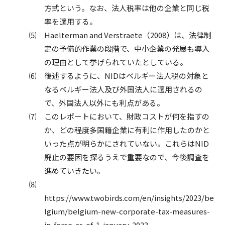
方式という。なお、法人税率は他の企業と同じ税
率を適用する。
⑸ Haelterman and Verstraete（2008）は、法律制
定の予備的作業の段階で、中小企業の発展も導入
の理由として挙げられていたとしている。
⑹ 後述するように、NIDはベルギー法人税の対象と
なるベルギー法人及び外国法人に適用されるの
で、外国法人以外にも利点がある。
⑺ このレポートにおいて、財政コストが何を指すの
か、どの程度多国籍企業に有利に作用したのかと
いった点が明らかにされていない。これらはNID
廃止の要因を探るうえで重要なので、今後調査を
進めていきたい。
⑻
https://www.twobirds.com/en/insights/2023/be
lgium/belgium-new-corporate-tax-measures-
in-force-as-of-1-january-2023