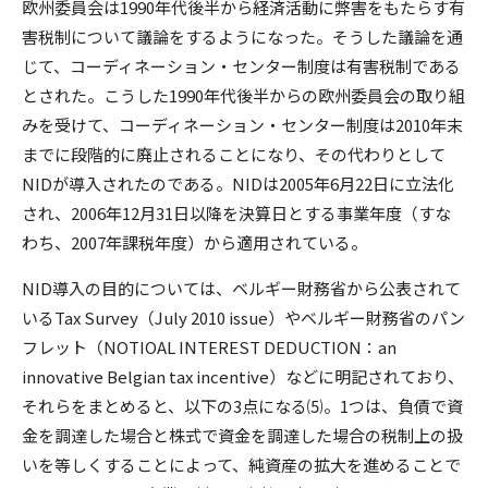
欧州委員会は1990年代後半から経済活動に弊害をもたらす有
害税制について議論をするようになった。そうした議論を通
じて、コーディネーション・センター制度は有害税制である
とされた。こうした1990年代後半からの欧州委員会の取り組
みを受けて、コーディネーション・センター制度は2010年末
までに段階的に廃止されることになり、その代わりとして
NIDが導入されたのである。NIDは2005年6月22日に立法化
され、2006年12月31日以降を決算日とする事業年度（すな
わち、2007年課税年度）から適用されている。
NID導入の目的については、ベルギー財務省から公表されて
いるTax Survey（July 2010 issue）やベルギー財務省のパン
フレット（NOTIOAL INTEREST DEDUCTION：an
innovative Belgian tax incentive）などに明記されており、
それらをまとめると、以下の3点になる⑸。1つは、負債で資
金を調達した場合と株式で資金を調達した場合の税制上の扱
いを等しくすることによって、純資産の拡大を進めることで