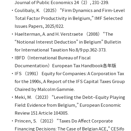
Journal of Public Economics 24（2）, 231-239.
Coulibaly, K. （2025） “Firm Dynamics and Firm-Level
Total Factor Productivity in Belgium,” IMF Selected
Issues Papers, 2025/022.
Haelterman, A. and H. Verstraete （2008） “The
“Notional Interest Deduction” in Belgium” Bulletin
for International Taxation No.8/9 pp.362-373.
IBFD（International Bureau of Fiscal
Documentation）European Tax Handbook各年版
IFS （1991） Equity for Companies: A Corporation Tax
for the 1990s, A Report of the IFS Capital Taxes Group
Chaired by Malcolm Gammie.
Meki, M. （2023） “Levelling the Debt–Equity Playing
Field: Evidence from Belgium,” European Economic
Review 151 Article 104305.
Princen, S. （2012） “Taxes Do Affect Corporate
Financing Decisions: The Case of Belgian ACE,” CESifo