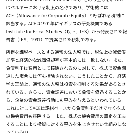
はベルギーにおける制度の名称であり、学術的には
ACE（Allowance for Corporate Equity）と呼ばれる税制に
該当する。ACEは1991年にイギリスの研究機関である
Institute for Fiscal Studies（以下、IFS）から発表された報
告書（IFS、1991）で提案された税制である。
所得を課税ベースとする通常の法人税では、税法上の減価償
却率と経済的な減価償却率が基本的には一致しない。また、
負債利子は費用として控除されるのに対して、株式で資金調
達した場合には何も控除されない。こうしたことから、経済
学の理論上、通常の法人税は投資を抑制する効果があるとさ
れている。さらに、資金調達において負債を優遇することか
ら、企業の資金調達行動にも歪みを与えるといわれている。
これに対してACEは課税ベースから負債利子だけでなく株式
の機会費用も控除する。また、株式の機会費用の算定を工夫
することにより投資に対する歪みを生じさせない仕組みにな
っている⑴。