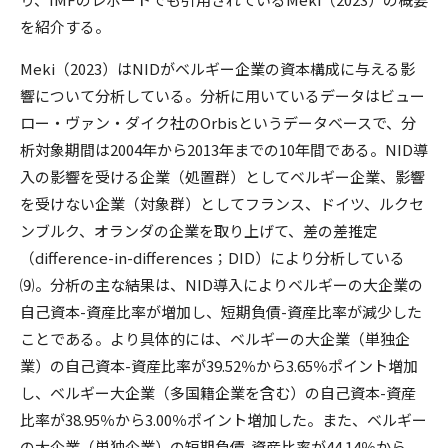
を紹介する。
Meki（2023）はNIDがベルギー企業の資本構成に与える影
響について分析している。分析に用いているデータはビュー
ロー・ヴァン・ダイク社のOrbisというデータベースで、分
析対象期間は2004年から2013年までの10年間である。NID導
入の影響を受ける企業（処置群）としてベルギー企業、影響
を受けない企業（対象群）としてフランス、ドイツ、ルクセ
ンブルク、オランダの企業を取り上げて、差の差推定
（difference-in-differences；DID）により分析している
⑼。分析の主な結果は、NID導入によりベルギーの大企業の
自己資本-資産比率が増加し、短期負債-資産比率が減少した
ことである。より具体的には、ベルギーの大企業（単独企
業）の自己資本-資産比率が39.52％から3.65％ポイント増加
し、ベルギー大企業（多国籍企業を含む）の自己資本-資産
比率が38.95％から3.00％ポイント増加した。また、ベルギー
の大企業（単独企業）の短期負債-資産比率が44.14％から