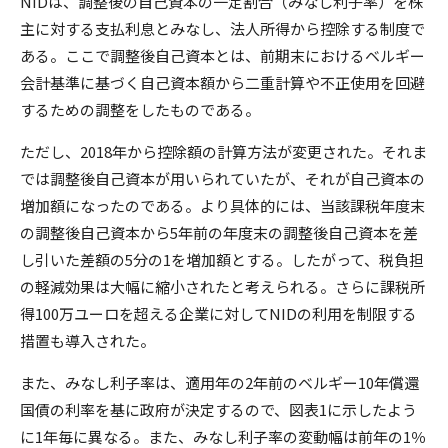
NIDは、調整後の自己資本の一定割合（みなし利子率）を株
主に対する支払利息とみなし、法人所得から控除する制度で
ある。ここで調整後自己資本とは、前期末におけるベルギー
会計基準に基づく自己資本額から二重計算や不正使用を回避
するための調整をしたものである。
ただし、2018年から控除額の計算方法が変更された。それま
では調整後自己資本が用いられていたが、それが自己資本の
増加額になったのである。より具体的には、当該課税年度末
の調整後自己資本から5年前の年度末の調整後自己資本を差
し引いた差額の5分の1を増加額とする。したがって、税負担
の軽減効果は大幅に縮小されたと考えられる。さらに課税所
得100万ユーロを超える企業に対してNIDの利用を制限する
措置も導入された。
また、みなし利子率は、適用年の2年前のベルギー10年償還
国債の利率を基に政府が決定するので、図表1に示したよう
に1年毎に異なる。また、みなし利子率の変動幅は前年の1％