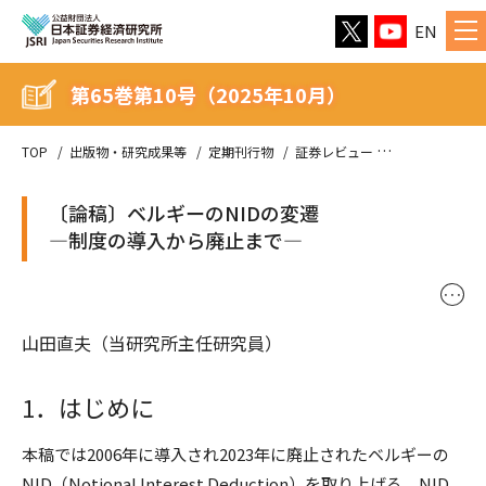
EN
第65巻第10号（2025年10月）
TOP
出版物・研究成果等
定期刊行物
証券レビュー
第65巻第10号（
〔論稿〕ベルギーのNIDの変遷
―制度の導入から廃止まで―
･･･
山田直夫（当研究所主任研究員）
1．はじめに
本稿では2006年に導入され2023年に廃止されたベルギーの
NID（Notional Interest Deduction）を取り上げる。NID