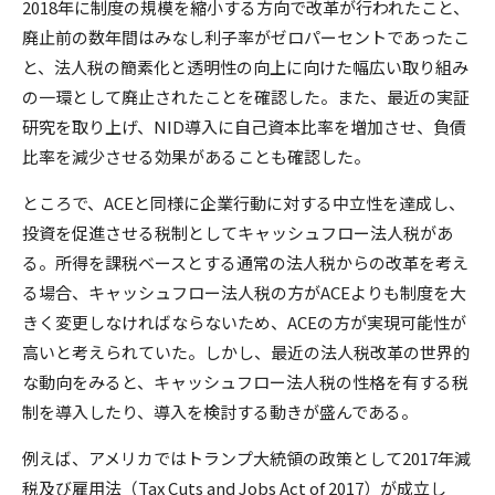
2018年に制度の規模を縮小する方向で改革が行われたこと、
廃止前の数年間はみなし利子率がゼロパーセントであったこ
と、法人税の簡素化と透明性の向上に向けた幅広い取り組み
の一環として廃止されたことを確認した。また、最近の実証
研究を取り上げ、NID導入に自己資本比率を増加させ、負債
比率を減少させる効果があることも確認した。
ところで、ACEと同様に企業行動に対する中立性を達成し、
投資を促進させる税制としてキャッシュフロー法人税があ
る。所得を課税ベースとする通常の法人税からの改革を考え
る場合、キャッシュフロー法人税の方がACEよりも制度を大
きく変更しなければならないため、ACEの方が実現可能性が
高いと考えられていた。しかし、最近の法人税改革の世界的
な動向をみると、キャッシュフロー法人税の性格を有する税
制を導入したり、導入を検討する動きが盛んである。
例えば、アメリカではトランプ大統領の政策として2017年減
税及び雇用法（Tax Cuts and Jobs Act of 2017）が成立し