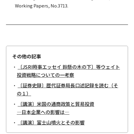
Working Papers, No.3713.
その他の記事
〔JSRI時事エッセイ 鈴懸の木の下〕等ウェイト
投資戦略についての一考察
〔証券史録〕歴代証券局長口述記録を読む（そ
の１）
〔講演〕米国の通商政策と貿易投資
―日本企業への影響は―
〔講演〕富士山噴火とその影響