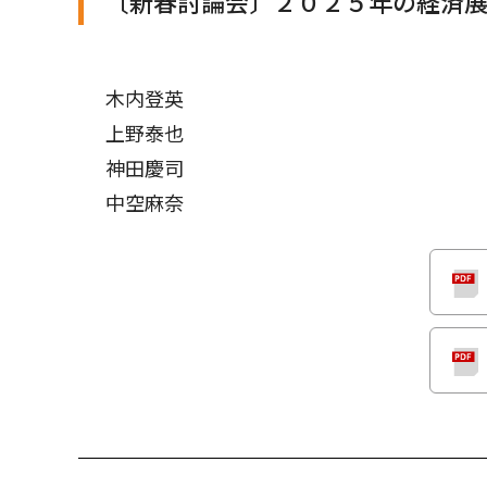
〔新春討論会〕２０２５年の経済
木内登英
上野泰也
神田慶司
中空麻奈