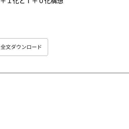
Ｔ＋１化とＴ＋０化構想
全文ダウンロード