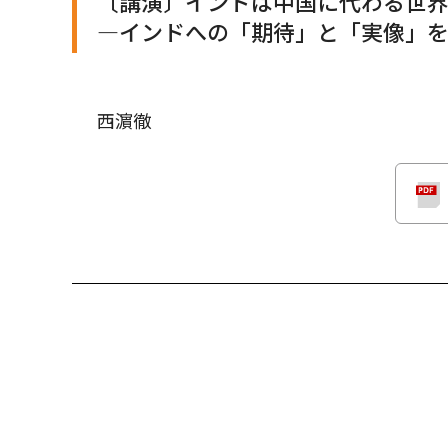
〔講演〕インドは中国に代わる世
—インドへの「期待」と「実像」
西濵徹