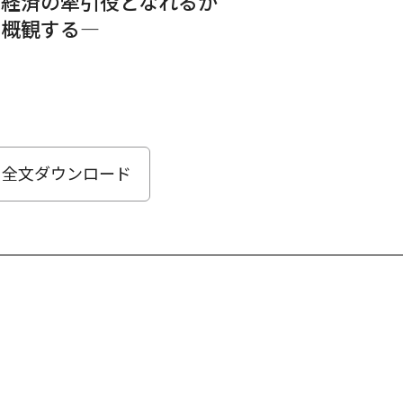
界経済の牽引役となれるか
を概観する—
全文ダウンロード