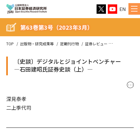
EN
第63巻第3号（2023年3月）
TOP
出版物・研究成果等
定期刊行物
証券レビュー
第63巻第3号（
〔史談〕デジタルとジョイントベンチャー
—石田建昭氏証券史談（上）—
･･･
深見泰孝
二上季代司