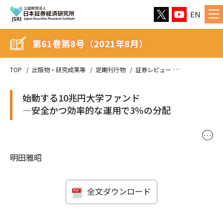
EN
第61巻第8号（2021年8月）
TOP
出版物・研究成果等
定期刊行物
証券レビュー
第61巻第8号（
始動する10兆円大学ファンド
—安全かつ効率的な運用で3％の分配
･･･
明田雅昭
全文ダウンロード