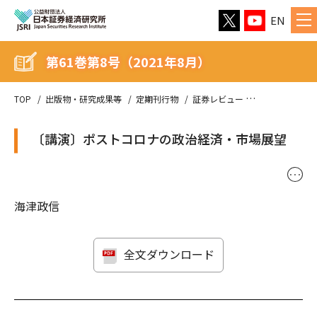
EN
第61巻第8号（2021年8月）
TOP
出版物・研究成果等
定期刊行物
証券レビュー
第61巻第8号（
〔講演〕ポストコロナの政治経済・市場展望
･･･
海津政信
全文ダウンロード