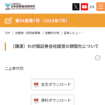
EN
第56巻第7号（2016年7月）
TOP
出版物・研究成果等
定期刊行物
証券レビュー
第56巻第7号（
〔講演〕わが国証券会社経営の類型化について
･･･
二上季代司
全文ダウンロード
資料ダウンロード