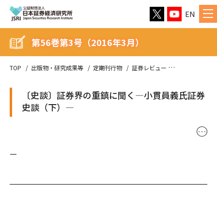
EN
第56巻第3号（2016年3月）
TOP
出版物・研究成果等
定期刊行物
証券レビュー
第56巻第3号（
〔史談〕証券界の重鎮に聞く—小貫員義氏証券
史談（下）—
･･･
—