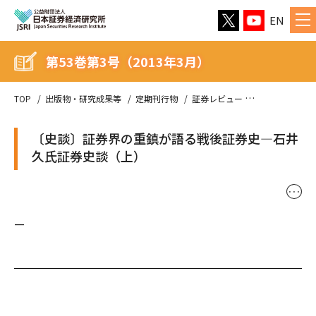
EN
第53巻第3号（2013年3月）
TOP
出版物・研究成果等
定期刊行物
証券レビュー
第53巻第3号（
〔史談〕証券界の重鎮が語る戦後証券史―石井
久氏証券史談（上）
･･･
—