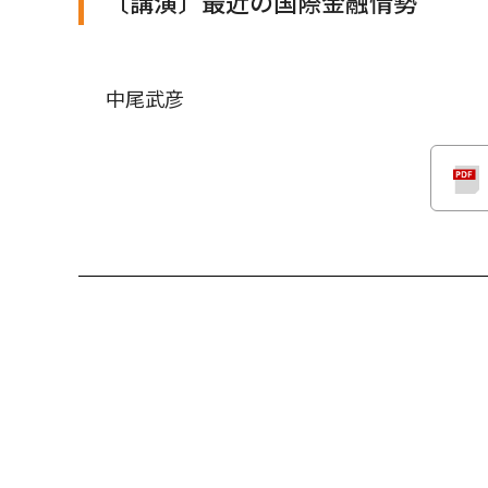
〔講演〕最近の国際金融情勢
中尾武彦