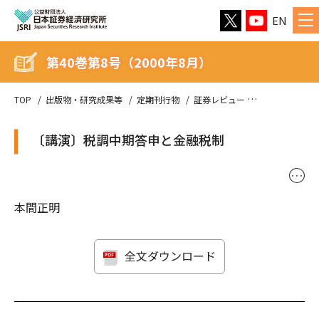
EN
第40巻第8号（2000年8月）
TOP
出版物・研究成果等
定期刊行物
証券レビュー
第40巻第8号（
〔講演〕税調中期答申と金融税制
･･･
本間正明
全文ダウンロード