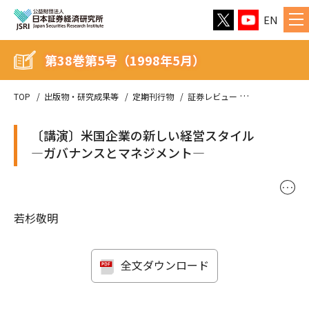
EN
第38巻第5号（1998年5月）
TOP
出版物・研究成果等
定期刊行物
証券レビュー
第38巻第5号（
〔講演〕米国企業の新しい経営スタイル
―ガバナンスとマネジメント―
･･･
若杉敬明
全文ダウンロード