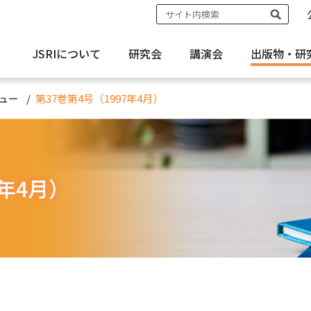
JSRIについて
研究会
講演会
出版物・
研
ュー
第37巻第4号（1997年4月）
7年4月）