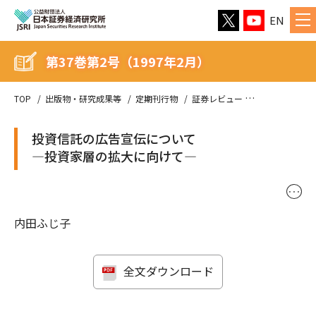
EN
第37巻第2号（1997年2月）
TOP
出版物・研究成果等
定期刊行物
証券レビュー
第37巻第2号（
投資信託の広告宣伝について
―投資家層の拡大に向けて―
･･･
内田ふじ子
全文ダウンロード