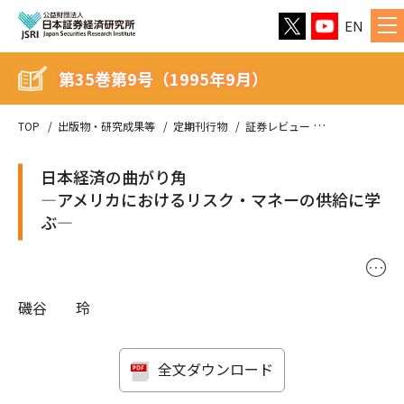
EN
第35巻第9号（1995年9月）
TOP
出版物・研究成果等
定期刊行物
証券レビュー
第35巻第9号（
日本経済の曲がり角
―アメリカにおけるリスク・マネーの供給に学
ぶ―
･･･
磯谷 玲
全文ダウンロード