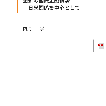
最近の国際金融情勢
─日米関係を中心として─
内海 孚