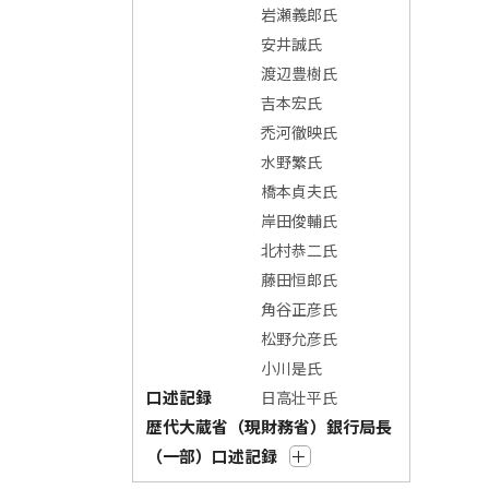
岩瀬義郎氏
安井誠氏
渡辺豊樹氏
吉本宏氏
禿河徹映氏
水野繁氏
橋本貞夫氏
岸田俊輔氏
北村恭二氏
藤田恒郎氏
角谷正彦氏
松野允彦氏
小川是氏
口述記録
日高壮平氏
歴代大蔵省（現財務省）銀行局長
（一部）口述記録