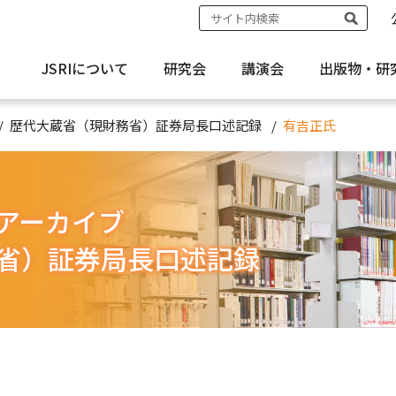
JSRIについて
研究会
講演会
出版物・
研
歴代大蔵省（現財務省）証券局長口述記録
有吉正氏
アーカイブ
省）証券局長口述記録