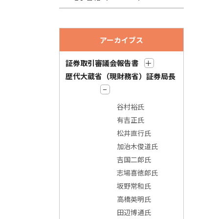
アーカイブス
証券取引審議会報告書
歴代大蔵省（現財務省）証券局長
谷村裕氏
有吉正氏
松井直行氏
加治木俊道氏
吉国二郎氏
志場喜徳郎氏
坂野常和氏
高橋英明氏
田辺博通氏