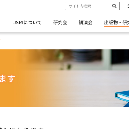
JSRIについて
研究会
講演会
出版物・
研
す
ます