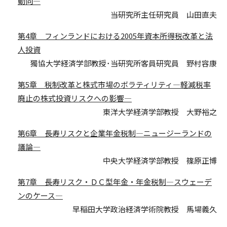
動向—
当研究所主任研究員 山田直夫
第4章 フィンランドにおける2005年資本所得税改革と法
人投資
獨協大学経済学部教授･当研究所客員研究員 野村容康
第5章 税制改革と株式市場のボラティリティ—軽減税率
廃止の株式投資リスクへの影響—
東洋大学経済学部教授 大野裕之
第6章 長寿リスクと企業年金税制—ニュージーランドの
議論—
中央大学経済学部教授 篠原正博
第7章 長寿リスク・ＤＣ型年金・年金税制—スウェーデ
ンのケース—
早稲田大学政治経済学術院教授 馬場義久