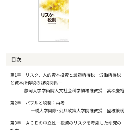
目次
第1章 リスク、人的資本投資と最適所得税—労働所得税
と資本所得税の課税関係—
静岡大学学術院人文社会科学領域准教授 高松慶裕
第2章 バブルと税制：再考
一橋大学国際･公共政策大学院准教授 國枝繁樹
第3章 ＡＣＥの中立性—投資のリスクを考慮した研究の