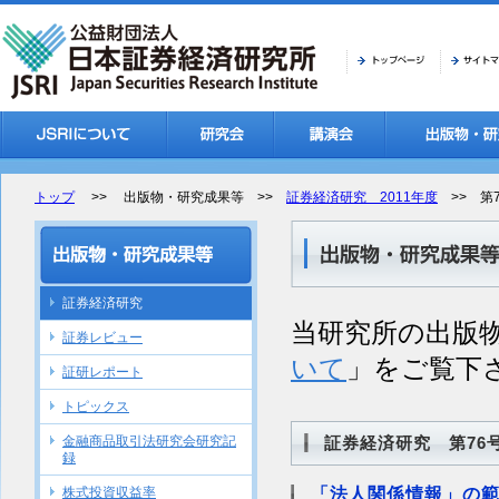
トップ
>> 出版物・研究成果等 >>
証券経済研究 2011年度
>> 第7
証券経済研究
当研究所の出版
証券レビュー
いて
」をご覧下
証研レポート
トピックス
金融商品取引法研究会研究記
証券経済研究 第76号
録
株式投資収益率
「法人関係情報」の