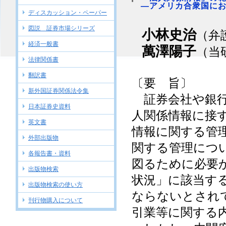
―アメリカ合衆国に
ディスカッション・ペーパー
図説 証券市場シリーズ
小林史治
（弁
経済一般書
萬澤陽子
（当
法律関係書
翻訳書
〔要 旨〕
新外国証券関係法令集
証券会社や銀行
日本証券史資料
人関係情報に接
英文書
情報に関する管
外部出版物
関する管理につ
各報告書・資料
図るために必要
出版物検索
状況」に該当す
出版物検索の使い方
ならないとされ
刊行物購入について
引業等に関する内