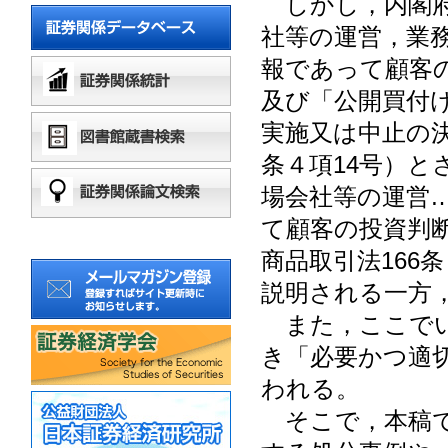
しかし，内閣府
社等の運営，業
報であって顧客
及び「公開買付
実施又は中止の
条４項14号）
場会社等の運営
て顧客の投資判
商品取引法166
説明される一方
また，ここでい
き「必要かつ適
われる。
そこで，本稿で