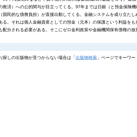
の救済）への公的関与が目立ってくる。97年までは日銀（と預金保険機
（国民的な債務負担）が直接出動してくる。金融システムを成り立たし
ある。それは個人金融資産としての預金（元本）の保護という利益をも
も配分される必要がある。そこにゼロ金利政策や金融機関保有債権の放
お探しの出版物が見つからない場合は「
出版物検索
」ページでキーワー