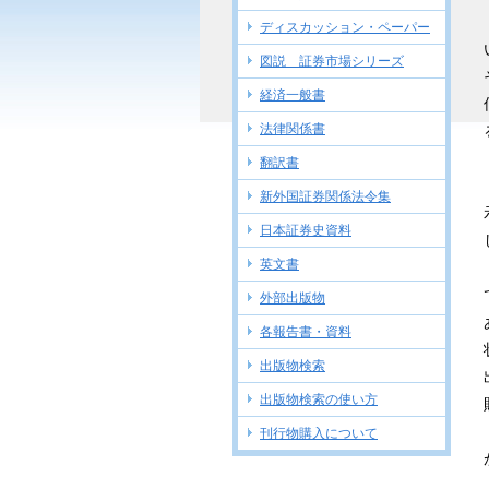
ディスカッション・ペーパー
図説 証券市場シリーズ
経済一般書
法律関係書
翻訳書
新外国証券関係法令集
日本証券史資料
英文書
外部出版物
各報告書・資料
出版物検索
出版物検索の使い方
刊行物購入について