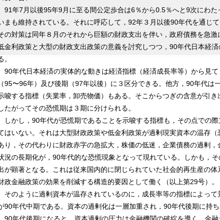
91年7月以後95年9月に至る間公定歩合は6％から0.5％へと9次に
いまも維持されている。それに呼応して，92年３月以後90年代を通じ
その対策は同年８月のそれから巨額の財政支出を伴い，政府債務を急激
低金利政策と大型の財政支出政策の意義を討究しつつ，90年代日本経
る。
90年代日本経済の実体的な動きは経済指標（経済成長率等）から見て
（95〜96年）及び後期（97年以後）に３区分できる。他方，90年代
示唆する指標（失業率，卸売物価）もある。そこからつぎの含意が引き
したがってその恐慌期は３期に分けられる。
しかし，90年代が恐慌期であることを示唆する指標も，その点での際
てはいない。それは大型財政政策や低金利政策が過剰現実資本の温存（
あり，その代わりに財政赤字の急拡大，株価の低迷，企業債務の過剰，
状況の長期化が，90年代的な恐慌現象となって現れている。しかも，
出が顕著となる。これは従来国内的に閉じられていた社会的再生産の体
財政金融政策の効果を削減する構造的要因として働く（以上第29号）。
そのように過剰資本が温存されているのに，成長率等の指標によって
が90年代中期である。資本の過剰化は一層加重され，90年代後期に持
90年代後期になると，資本過剰の圧力は金融機関の破綻を導く。金融