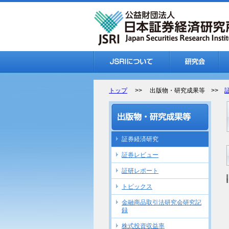
トップ
>> 出版物・研究成果等 >>
証券経済研究
証券レビュー
証研レポート
トピックス
金融商品取引法研究会研究記
録
株式投資収益率