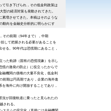
わたって引き下げられ，その低金利政策は
て大型の経済対策も発動されてきた。
に累増させてきた。本稿はそのような
済の動向を金融史分析的に明らかにす
，その前期（94年まで），中期
は一括して把握される必要があることを
出せる。90年代は恐慌期にあること，
立った軌跡（固有の恐慌現象）を示し
恐慌の激発の防止）に役立ったからで
金融機関の債権の大量不良化，低金利
その前期は円高期であり，企業の海外進
系を海外に向け開放することであり，
景況が回復軌道に乗ったと見られたの
ち越される。
システムの安定化（直接には金融機関