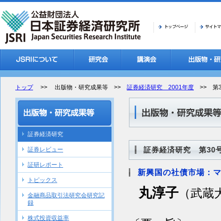
トップ
>> 出版物・研究成果等 >>
証券経済研究 2001年度
>> 第3
証券経済研究
証券経済研究 第30号
証券レビュー
証研レポート
新興国の社債市場：
トピックス
丸淳子
（武蔵
金融商品取引法研究会研究記
録
株式投資収益率