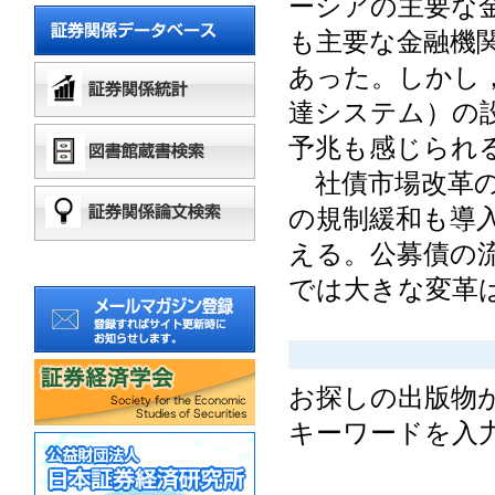
ーシアの主要な
も主要な金融機
あった。しかし，
達システム）の
予兆も感じられ
社債市場改革の
の規制緩和も導
える。公募債の流
では大きな変革
お探しの出版物
キーワードを入