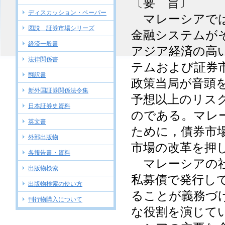
〔要 旨〕
ディスカッション・ペーパー
マレーシアでは
図説 証券市場シリーズ
金融システムが
経済一般書
アジア経済の高
法律関係書
テムおよび証券
翻訳書
政策当局が音頭
新外国証券関係法令集
予想以上のリス
日本証券史資料
のである。マレ
英文書
ために，債券市
外部出版物
市場の改革を押
各報告書・資料
マレーシアの社
出版物検索
私募債で発行し
出版物検索の使い方
ることが義務づ
刊行物購入について
な役割を演じて