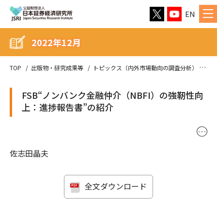
EN
2022年12月
TOP
出版物・研究成果等
トピックス（内外市場動向の調査分析）
20
FSB“ノンバンク金融仲介（NBFI）の強靭性向
上：進捗報告書”の紹介
･･･
佐志田晶夫
全文ダウンロード